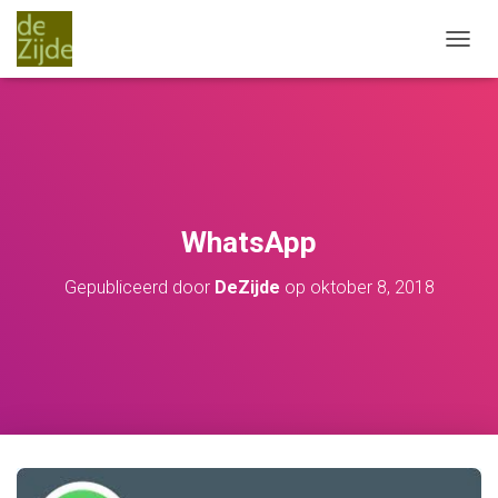
T
O
G
G
L
E
N
A
V
WhatsApp
I
G
Gepubliceerd door
DeZijde
op
oktober 8, 2018
A
T
I
E